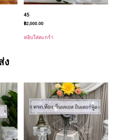
45
฿
2,000.00
หยิบใส่ตะกร้า
่ง