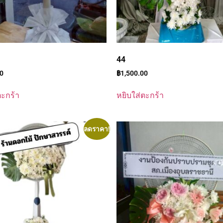
44
00
฿
1,500.00
ตะกร้า
หยิบใส่ตะกร้า
ลดราคา!