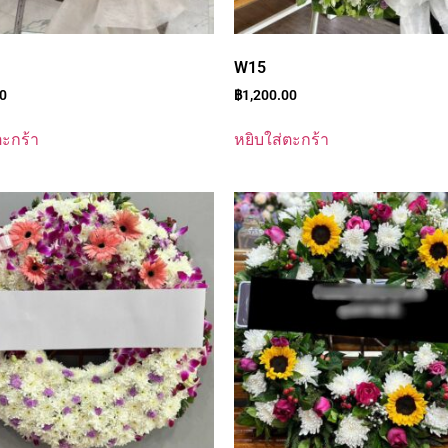
W15
00
฿
1,200.00
ตะกร้า
หยิบใส่ตะกร้า